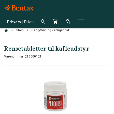
search
shopping_cart
lock
Erhverv
|
Privat
chevron_right
chevron_right
Shop
Rengøring og vedligehold
Rensetabletter til kaffeudstyr
Varenummer: 216000121