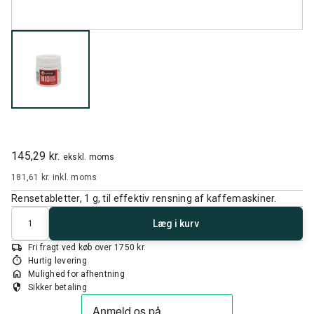
145,29 kr.
ekskl. moms
181,61 kr.
inkl. moms
Rensetabletter, 1 g, til effektiv rensning af kaffemaskiner.
Antal
Læg i kurv
local_shipping
Fri fragt ved køb over 1750 kr.
timer
Hurtig levering
home
Mulighed for afhentning
security
Sikker betaling