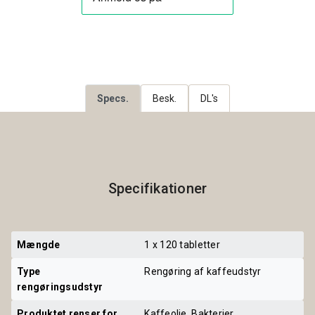
Specs.
Besk.
DL's
Specifikationer
Mængde
1 x 120 tabletter
Type 
Rengøring af kaffeudstyr
rengøringsudstyr
Produktet renser for
Kaffeolie, Bakterier