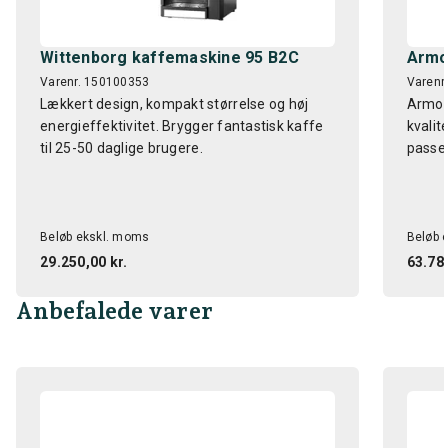
Wittenborg kaffemaskine 95 B2C
Armon
Varenr. 150100353
Varenr
Lækkert design, kompakt størrelse og høj
Armoni
energieffektivitet. Brygger fantastisk kaffe
kvalit
til 25-50 daglige brugere.
passer
Beløb ekskl. moms
Beløb 
29.250,00 kr.
63.780
Anbefalede varer