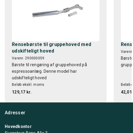
Rensebørste til gruppehoved med
Rens
udskifteligt hoved
Varenr
Børste
Varenr. 290000059
Børste til rengøring af gruppehoved på
grupp
espressoanlæg. Denne model har
udskifteligt hoved
Beløb ekskl. moms
Beløb 
129,17 kr.
42,01 
Adresser
Hovedkontor
Svenstrup Bane Alle 3