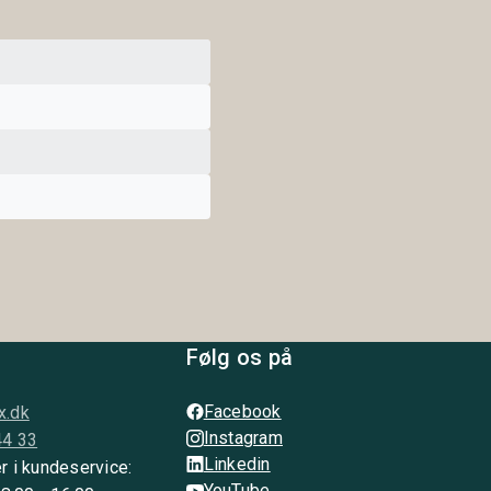
Følg os på
Facebook
x.dk
Instagram
44 33
Linkedin
r i kundeservice:
YouTube