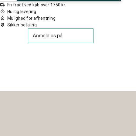
local_shipping
Fri fragt ved køb over 1750 kr.
timer
Hurtig levering
home
Mulighed for afhentning
security
Sikker betaling