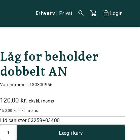
search
shopping_cart
lock
Erhverv
|
Privat
Login
Låg for beholder
dobbelt AN
Varenummer: 130300966
120,00 kr.
ekskl. moms
150,00 kr.
inkl. moms
Lid canister 03258+03400
Antal
Læg i kurv