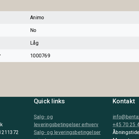
Animo
No
Låg
r
1000769
Quick links
Kontakt
Salg- og
info@benta
nk
leveringsbetingelser erhverv
+45 70 25 
 1211372
Salg- og leveringsbetingelser
Åbningstide