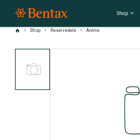
expand_more
Shop
chevron_right
chevron_right
chevron_right
Shop
Reservedele
Animo