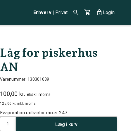
search
shopping_cart
lock
Erhverv
|
Privat
Login
Låg for piskerhus
AN
Varenummer: 130301039
100,00 kr.
ekskl. moms
125,00 kr.
inkl. moms
Evaporation extractor mixer 247
Antal
Læg i kurv