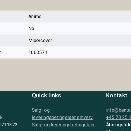
Animo
No
Mixercover
r
1003571
Quick links
Kontakt
Salg- og
info@benta
nk
leveringsbetingelser erhverv
+45 70 25 
 1211372
Salg- og leveringsbetingelser
Åbningstide