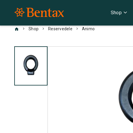
expand_more
Shop
chevron_right
chevron_right
chevron_right
Shop
Reservedele
Animo