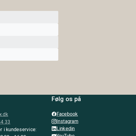
Følg os på
Facebook
x.dk
Instagram
44 33
Linkedin
r i kundeservice:
YouTube