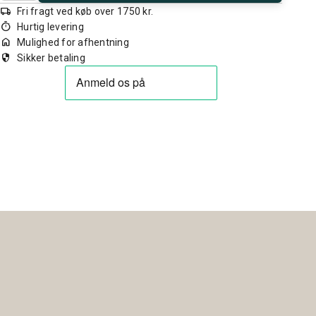
local_shipping
Fri fragt ved køb over 1750 kr.
timer
Hurtig levering
home
Mulighed for afhentning
security
Sikker betaling