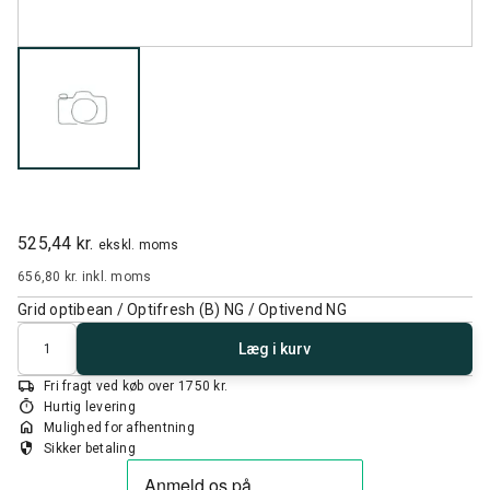
525,44 kr.
ekskl. moms
656,80 kr.
inkl. moms
Grid optibean / Optifresh (B) NG / Optivend NG
Antal
Læg i kurv
local_shipping
Fri fragt ved køb over 1750 kr.
timer
Hurtig levering
home
Mulighed for afhentning
security
Sikker betaling