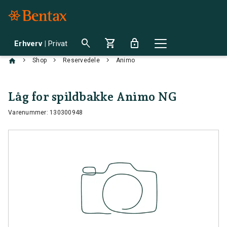
search
shopping_cart
lock
Erhverv
|
Privat
chevron_right
chevron_right
chevron_right
Shop
Reservedele
Animo
Låg for spildbakke Animo NG
Varenummer: 130300948