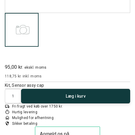
95,00 kr.
ekskl. moms
118,75 kr.
inkl. moms
Kit, Sensor assy cap
Antal
Læg i kurv
local_shipping
Fri fragt ved køb over 1750 kr.
timer
Hurtig levering
home
Mulighed for afhentning
security
Sikker betaling