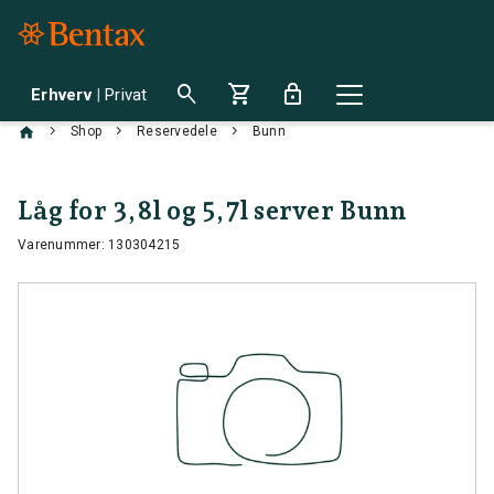
search
shopping_cart
lock
Erhverv
|
Privat
chevron_right
chevron_right
chevron_right
Shop
Reservedele
Bunn
Låg for 3,8l og 5,7l server Bunn
Varenummer: 130304215