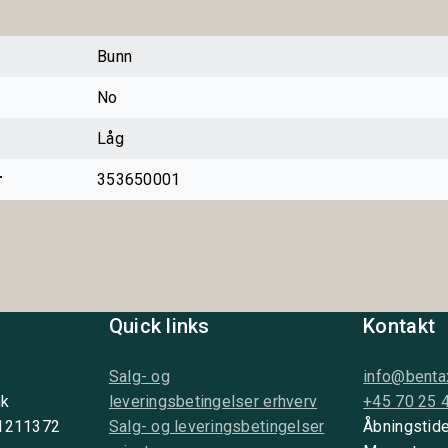
Bunn
No
Låg
r
353650001
Quick links
Kontakt
Salg- og
info@benta
nk
leveringsbetingelser erhverv
+45 70 25 
 1211372
Salg- og leveringsbetingelser
Åbningstide