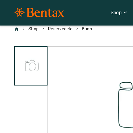
expand_more
Shop
chevron_right
chevron_right
chevron_right
Shop
Reservedele
Bunn