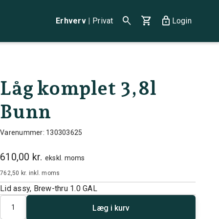
search
shopping_cart
lock
Erhverv
|
Privat
Login
Låg komplet 3,8l
Bunn
Varenummer: 130303625
610,00 kr.
ekskl. moms
762,50 kr.
inkl. moms
Lid assy, Brew-thru 1.0 GAL
Antal
Læg i kurv