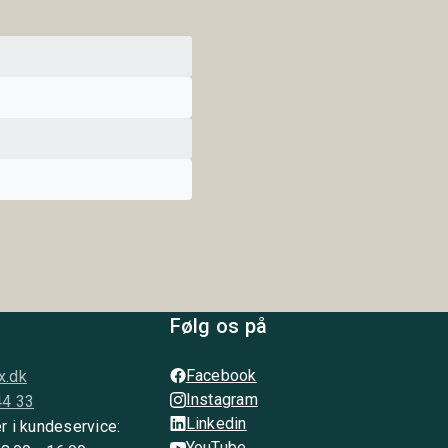
Følg os på
Facebook
x.dk
Instagram
44 33
Linkedin
r i kundeservice:
YouTube