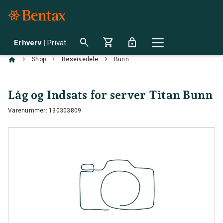
search
shopping_cart
lock
Erhverv
|
Privat
chevron_right
chevron_right
chevron_right
Shop
Reservedele
Bunn
Låg og Indsats for server Titan Bunn
Varenummer: 130303809