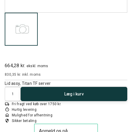
664,28 kr.
ekskl. moms
830,35 kr.
inkl. moms
Lid assy, Titan TF server
Antal
Læg i kurv
local_shipping
Fri fragt ved køb over 1750 kr.
timer
Hurtig levering
home
Mulighed for afhentning
security
Sikker betaling