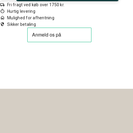
local_shipping
Fri fragt ved køb over 1750 kr.
timer
Hurtig levering
home
Mulighed for afhentning
security
Sikker betaling