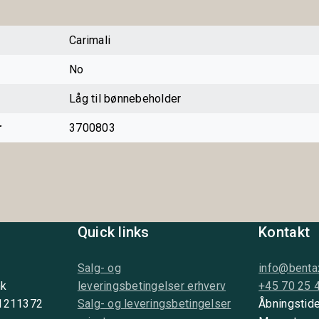
Carimali
No
Låg til bønnebeholder
r
3700803
Quick links
Kontakt
Salg- og
info@benta
nk
leveringsbetingelser erhverv
+45 70 25 
 1211372
Salg- og leveringsbetingelser
Åbningstide