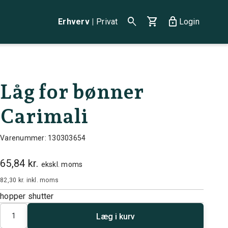
search
shopping_cart
lock
Erhverv
|
Privat
Login
Låg for bønner
Carimali
Varenummer: 130303654
65,84 kr.
ekskl. moms
82,30 kr.
inkl. moms
hopper shutter
Antal
Læg i kurv