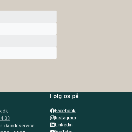
Følg os på
Facebook
x.dk
Instagram
44 33
Linkedin
r i kundeservice:
YouTube