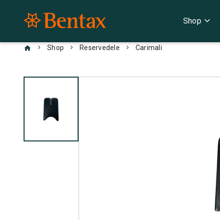
expand_more
Shop
chevron_right
chevron_right
chevron_right
Shop
Reservedele
Carimali