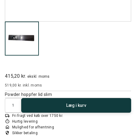
415,20 kr.
ekskl. moms
519,00 kr.
inkl. moms
Powder hoppfer lid slim
Antal
Læg i kurv
local_shipping
Fri fragt ved køb over 1750 kr.
timer
Hurtig levering
home
Mulighed for afhentning
security
Sikker betaling