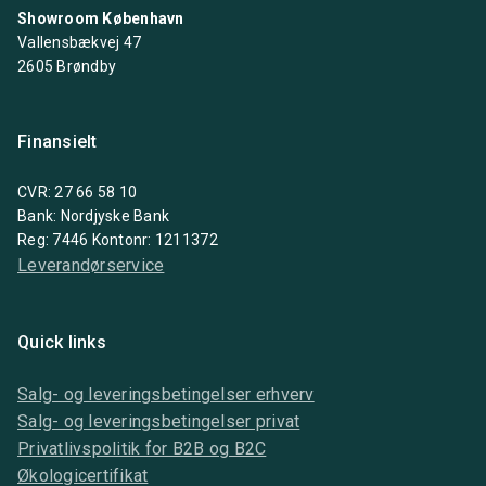
Showroom København
Vallensbækvej 47
2605 Brøndby
Finansielt
CVR: 27 66 58 10
Bank: Nordjyske Bank
Reg: 7446 Kontonr: 1211372
Leverandørservice
Quick links
Salg- og leveringsbetingelser erhverv
Salg- og leveringsbetingelser privat
Privatlivspolitik for B2B og B2C
Økologicertifikat