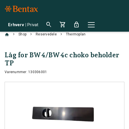
search
shopping_cart
lock
Erhverv
|
Privat
chevron_right
chevron_right
chevron_right
Shop
Reservedele
Thermoplan
Låg for BW4/BW4c choko beholder
TP
Varenummer: 130306001