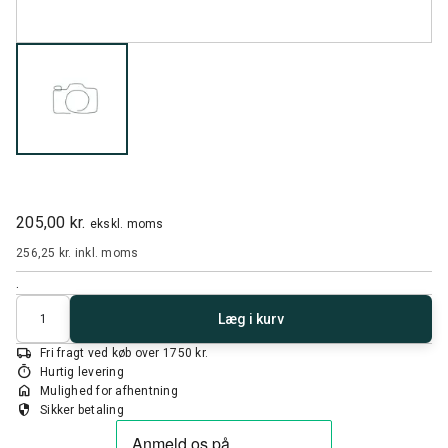
205,00 kr.
ekskl. moms
256,25 kr.
inkl. moms
.
Antal
Læg i kurv
local_shipping
Fri fragt ved køb over 1750 kr.
timer
Hurtig levering
home
Mulighed for afhentning
security
Sikker betaling