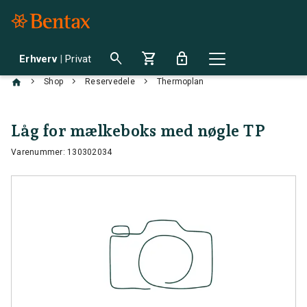
search
shopping_cart
lock
Erhverv
|
Privat
chevron_right
chevron_right
chevron_right
Shop
Reservedele
Thermoplan
Låg for mælkeboks med nøgle TP
Varenummer: 130302034