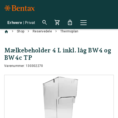
search
shopping_cart
lock
Erhverv
|
Privat
chevron_right
chevron_right
chevron_right
Shop
Reservedele
Thermoplan
Mælkebeholder 4 L inkl. låg BW4 og
BW4c TP
Varenummer: 130302270