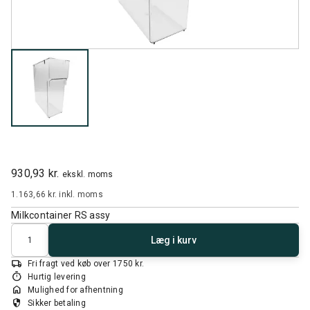
930,93 kr.
ekskl. moms
1.163,66 kr.
inkl. moms
Milkcontainer RS assy
Antal
Læg i kurv
local_shipping
Fri fragt ved køb over 1750 kr.
timer
Hurtig levering
home
Mulighed for afhentning
security
Sikker betaling