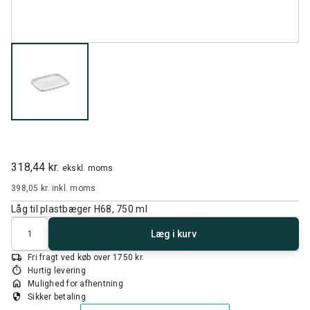
318,44 kr.
ekskl. moms
398,05 kr.
inkl. moms
Låg til plastbæger H68, 750 ml
Antal
Læg i kurv
local_shipping
Fri fragt ved køb over 1750 kr.
timer
Hurtig levering
home
Mulighed for afhentning
security
Sikker betaling