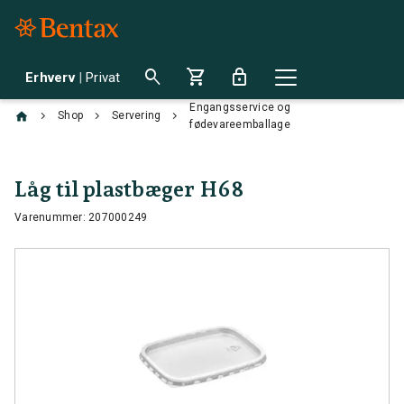
search
shopping_cart
lock
Erhverv
|
Privat
Engangsservice og
chevron_right
chevron_right
chevron_right
Shop
Servering
fødevareemballage
Låg til plastbæger H68
Varenummer: 207000249