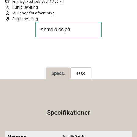
local_shipping
Fri fragt ved køb over 1750 kr.
timer
Hurtig levering
home
Mulighed for afhentning
security
Sikker betaling
Specs.
Besk.
Specifikationer
Mængde
6 x 250 stk