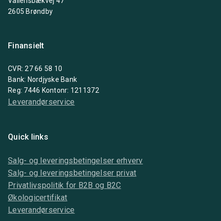
Vallensbækvej 47
2605 Brøndby
Finansielt
CVR: 27 66 58 10
Bank: Nordjyske Bank
Reg: 7446 Kontonr: 1211372
Leverandørservice
Quick links
Salg- og leveringsbetingelser erhverv
Salg- og leveringsbetingelser privat
Privatlivspolitik for B2B og B2C
Økologicertifikat
Leverandørservice