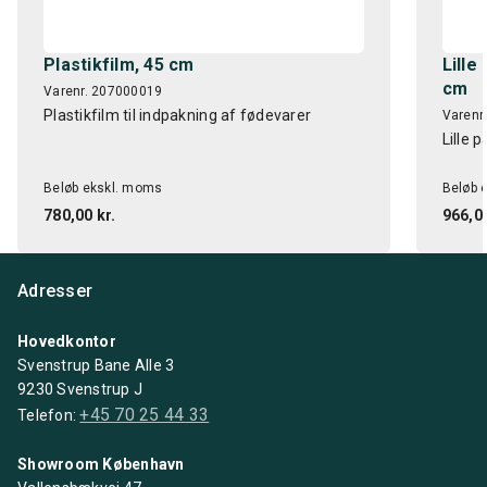
Plastikfilm, 45 cm
Lille
cm
Varenr. 207000019
Plastikfilm til indpakning af fødevarer
Varenr
Lille 
Beløb ekskl. moms
Beløb 
780,00 kr.
966,00
Adresser
Hovedkontor
Svenstrup Bane Alle 3
9230 Svenstrup J
+45 70 25 44 33
Telefon:
Showroom København