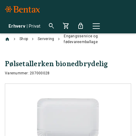
search
shopping_cart
lock
Erhverv
|
Privat
Engangsservice og
chevron_right
chevron_right
chevron_right
Shop
Servering
fødevareemballage
Pølsetallerken bionedbrydelig
Varenummer: 207000028