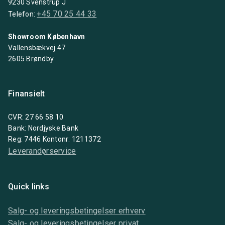
9230 Svenstrup J
+45 70 25 44 33
Telefon:
Showroom København
Vallensbækvej 47
2605 Brøndby
Finansielt
CVR: 27 66 58 10
Bank: Nordjyske Bank
Reg: 7446 Kontonr: 1211372
Leverandørservice
Quick links
Salg- og leveringsbetingelser erhverv
Salg- og leveringsbetingelser privat