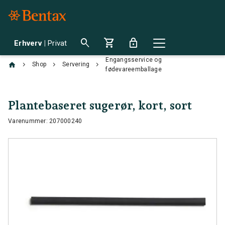
search
shopping_cart
lock
Erhverv
|
Privat
Engangsservice og
chevron_right
chevron_right
chevron_right
Shop
Servering
fødevareemballage
Plantebaseret sugerør, kort, sort
Varenummer: 207000240