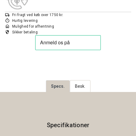
local_shipping
Fri fragt ved køb over 1750 kr.
timer
Hurtig levering
home
Mulighed for afhentning
security
Sikker betaling
Specs.
Besk.
Specifikationer