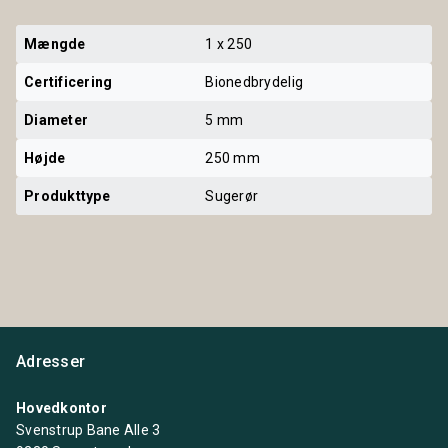
Mængde
1 x 250
Certificering
Bionedbrydelig
Diameter
5 mm
Højde
250 mm
Produkttype
Sugerør
Adresser
Hovedkontor
Svenstrup Bane Alle 3