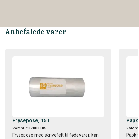
Anbefalede varer
Frysepose, 15 l
Papkr
Varenr. 207000185
Varenr
Frysepose med skrivefelt til fødevarer, kan
Papkru