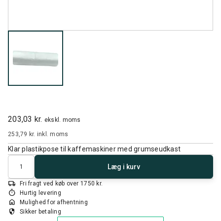
203,03 kr.
ekskl. moms
253,79 kr.
inkl. moms
Klar plastikpose til kaffemaskiner med grumseudkast
Antal
Læg i kurv
local_shipping
Fri fragt ved køb over 1750 kr.
timer
Hurtig levering
home
Mulighed for afhentning
security
Sikker betaling