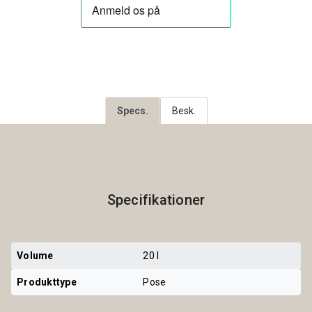
Specs.
Besk.
Specifikationer
Volume
20 l
Produkttype
Pose