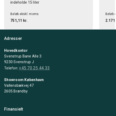
indeholde 15 liter
Beløb ekskl. moms
Beløb 
751,11 kr.
2.171,
Adresser
Hovedkontor
Svenstrup Bane Alle 3
9230 Svenstrup J
+45 70 25 44 33
Telefon:
Showroom København
Vallensbækvej 47
2605 Brøndby
Finansielt