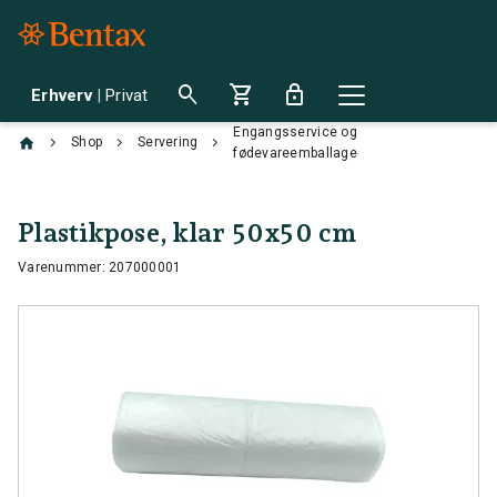
search
shopping_cart
lock
Erhverv
|
Privat
Engangsservice og
chevron_right
chevron_right
chevron_right
Shop
Servering
fødevareemballage
Plastikpose, klar 50x50 cm
Varenummer: 207000001