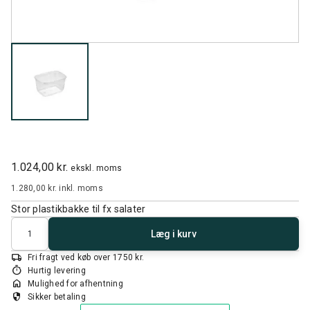
1.024,00 kr.
ekskl. moms
1.280,00 kr.
inkl. moms
Stor plastikbakke til fx salater
Antal
Læg i kurv
local_shipping
Fri fragt ved køb over 1750 kr.
timer
Hurtig levering
home
Mulighed for afhentning
security
Sikker betaling