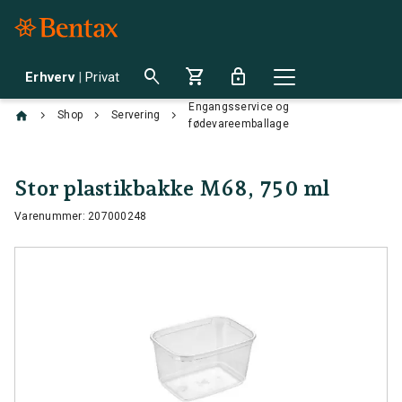
search
shopping_cart
lock
Erhverv
|
Privat
Engangsservice og
chevron_right
chevron_right
chevron_right
Shop
Servering
fødevareemballage
Stor plastikbakke M68, 750 ml
Varenummer: 207000248