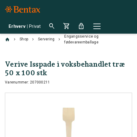
search
shopping_cart
lock
Erhverv
|
Privat
Engangsservice og
chevron_right
chevron_right
chevron_right
Shop
Servering
fødevareemballage
Verive Isspade i voksbehandlet træ
50 x 100 stk
Varenummer: 207000211