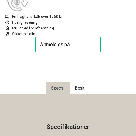
local_shipping
Fri fragt ved køb over 1750 kr.
timer
Hurtig levering
home
Mulighed for afhentning
security
Sikker betaling
Specs.
Besk.
Specifikationer