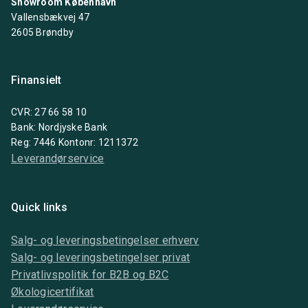
Showroom København
Vallensbækvej 47
2605 Brøndby
Finansielt
CVR: 27 66 58 10
Bank: Nordjyske Bank
Reg: 7446 Kontonr: 1211372
Leverandørservice
Quick links
Salg- og leveringsbetingelser erhverv
Salg- og leveringsbetingelser privat
Privatlivspolitik for B2B og B2C
Økologicertifikat