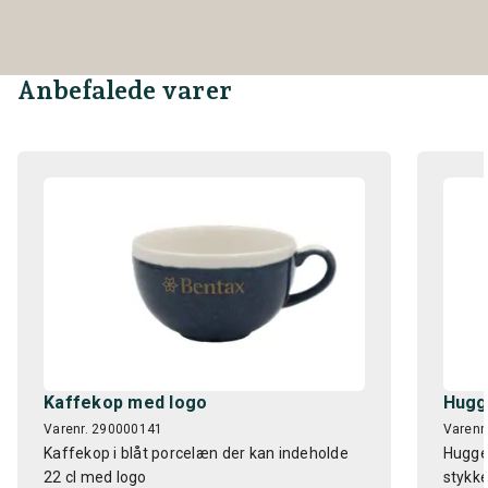
Anbefalede varer
Kaffekop med logo
Hugg
Varenr. 290000141
Varenr
Kaffekop i blåt porcelæn der kan indeholde
Hugget
22 cl med logo
stykke