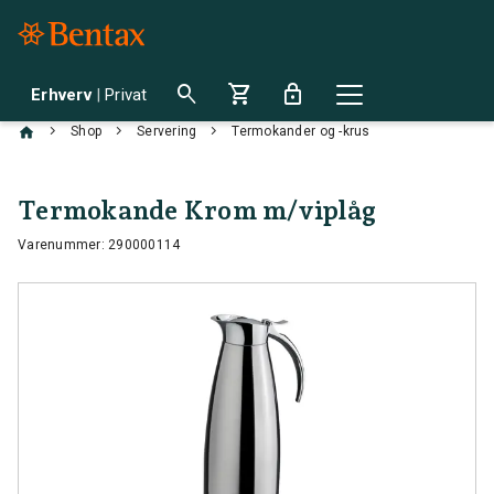
search
shopping_cart
lock
Erhverv
|
Privat
chevron_right
chevron_right
chevron_right
Shop
Servering
Termokander og -krus
Termokande Krom m/viplåg
Varenummer: 290000114