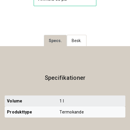
Specs.
Besk.
Specifikationer
Volume
1 l
Produkttype
Termokande