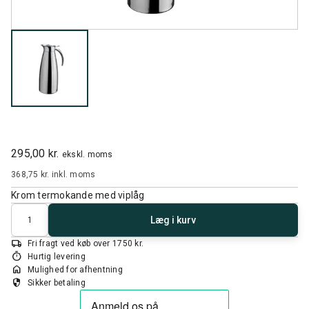
295,00 kr.
ekskl. moms
368,75 kr.
inkl. moms
Krom termokande med viplåg
Antal
Læg i kurv
local_shipping
Fri fragt ved køb over 1750 kr.
timer
Hurtig levering
home
Mulighed for afhentning
security
Sikker betaling