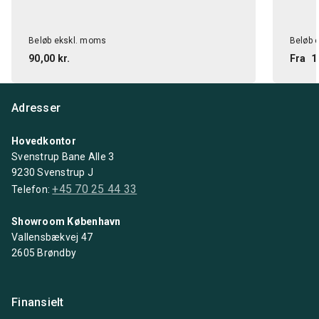
Beløb ekskl. moms
Beløb 
90,00 kr.
Fra
1
Adresser
Hovedkontor
Svenstrup Bane Alle 3
9230 Svenstrup J
+45 70 25 44 33
Telefon:
Showroom København
Vallensbækvej 47
2605 Brøndby
Finansielt