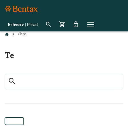
search
shopping_cart
lock
Erhverv
|
Privat
chevron_right
Shop
Te
search