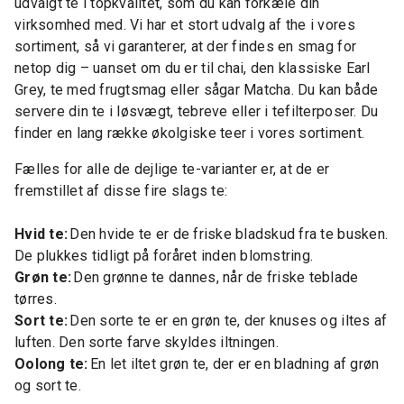
udvalgt te i topkvalitet, som du kan forkæle din
virksomhed med. Vi har et stort udvalg af the i vores
sortiment, så vi garanterer, at der findes en smag for
netop dig – uanset om du er til chai, den klassiske Earl
Grey, te med frugtsmag eller sågar Matcha. Du kan både
servere din te i løsvægt, tebreve eller i tefilterposer. Du
finder en lang række økolgiske teer i vores sortiment.
Fælles for alle de dejlige te-varianter er, at de er
fremstillet af disse fire slags te:
Hvid te:
Den hvide te er de friske bladskud fra te busken.
De plukkes tidligt på foråret inden blomstring.
Grøn te:
Den grønne te dannes, når de friske teblade
tørres.
Sort te:
Den sorte te er en grøn te, der knuses og iltes af
luften. Den sorte farve skyldes iltningen.
Oolong te:
En let iltet grøn te, der er en bladning af grøn
og sort te.