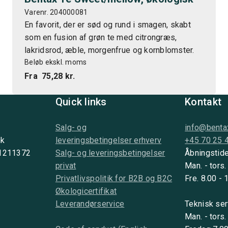
Varenr. 204000081
En favorit, der er sød og rund i smagen, skabt
som en fusion af grøn te med citrongræs,
lakridsrod, æble, morgenfrue og kornblomster.
Beløb ekskl. moms
Fra
75,28 kr.
Quick links
Kontakt
Salg- og
info@benta
nk
leveringsbetingelser erhverv
+45 70 25 
 1211372
Salg- og leveringsbetingelser
Åbningstide
privat
Man. - tors.
Privatlivspolitik for B2B og B2C
Fre. 8.00 - 
Økologicertifikat
Leverandørservice
Teknisk ser
Man. - tors.