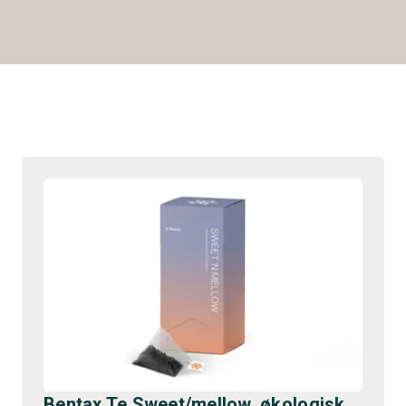
Bentax Te Sweet/mellow, økologisk