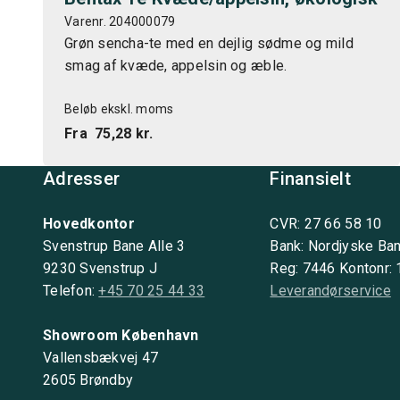
Varenr. 204000079
Grøn sencha-te med en dejlig sødme og mild
smag af kvæde, appelsin og æble.
Beløb ekskl. moms
Fra
75,28 kr.
Adresser
Finansielt
Hovedkontor
CVR: 27 66 58 10
Svenstrup Bane Alle 3
Bank: Nordjyske Ba
9230 Svenstrup J
Reg: 7446 Kontonr:
Telefon:
+45 70 25 44 33
Leverandørservice
Showroom København
Vallensbækvej 47
2605 Brøndby