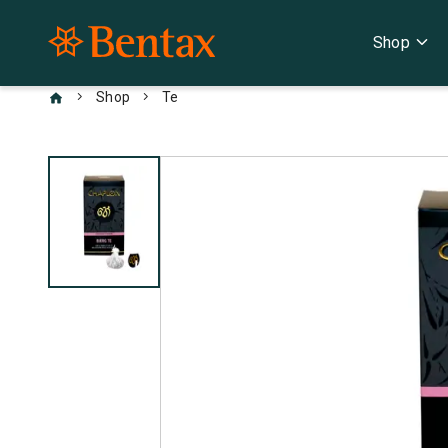
expand_more
Shop
chevron_right
chevron_right
Shop
Te