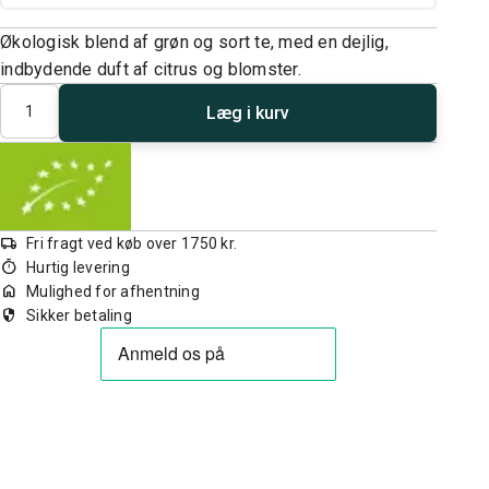
Økologisk blend af grøn og sort te, med en dejlig,
indbydende duft af citrus og blomster.
Antal
Læg i kurv
local_shipping
Fri fragt ved køb over 1750 kr.
timer
Hurtig levering
home
Mulighed for afhentning
security
Sikker betaling