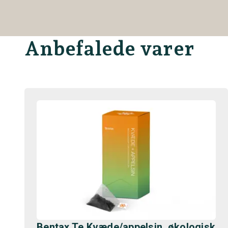
Anbefalede varer
Bentax Te Kvæde/appelsin, økologisk