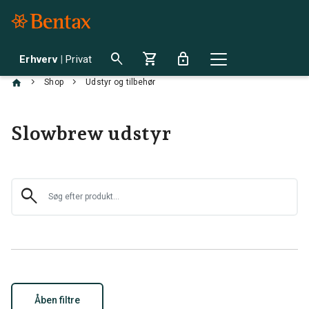
search
shopping_cart
lock
Erhverv
|
Privat
chevron_right
chevron_right
Shop
Udstyr og tilbehør
Slowbrew udstyr
search
Åben filtre