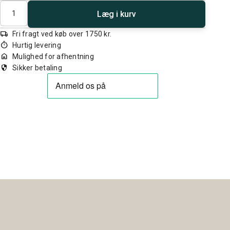
Antal
Læg i kurv
local_shipping
Fri fragt ved køb over 1750 kr.
timer
Hurtig levering
home
Mulighed for afhentning
security
Sikker betaling