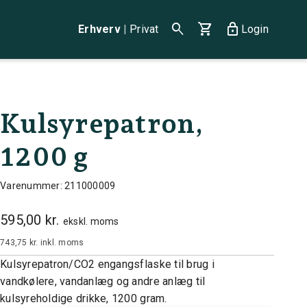
search
shopping_cart
lock
Erhverv
|
Privat
Login
Kulsyrepatron,
1200 g
Varenummer: 211000009
595,00 kr.
ekskl. moms
743,75 kr.
inkl. moms
Kulsyrepatron/CO2 engangsflaske til brug i
vandkølere, vandanlæg og andre anlæg til
kulsyreholdige drikke, 1200 gram.