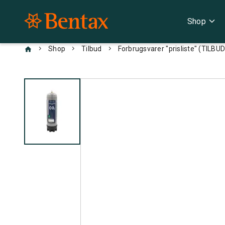
expand_more
Shop
chevron_right
chevron_right
chevron_right
Shop
Tilbud
Forbrugsvarer "prisliste" (TILBUD