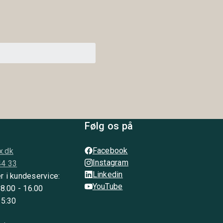
Følg os på
Facebook
x.dk
Instagram
44 33
Linkedin
r i kundeservice:
YouTube
 8.00 - 16.00
15:30