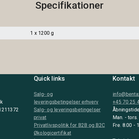
Specifikationer
1 x 1200 g
Quick links
Kontakt
Salg- og
info@benta
nk
leveringsbetingelser erhverv
+45 70 25 
 1211372
Salg- og leveringsbetingelser
Åbningstide
privat
Man. - tors.
Privatlivspolitik for B2B og B2C
Fre. 8.00 - 
Økologicertifikat