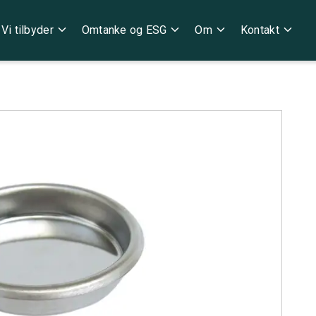
expand_more
expand_more
expand_more
expand_more
Vi tilbyder
Omtanke og ESG
Om
Kontakt