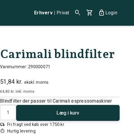
search
shopping_cart
lock
Erhverv
|
Privat
Login
Carimali blindfilter
Varenummer: 290000071
51,84 kr.
ekskl. moms
64,80 kr.
inkl. moms
Blindfilter der passer til Carimali espressomaskiner
Antal
Læg i kurv
local_shipping
Fri fragt ved køb over 1750 kr.
timer
Hurtig levering