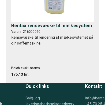
Bentax rensevæske til mælkesystem
Varenr. 216000060
Rensevæske til rengøring af mælkesystemet på
din kaffemaskine.
Beløb ekskl. moms
175,13 kr.
Quick links
Kontakt
Salg- og
info@benta
nk
leveringsbetingelser erhverv
+45 70 25 