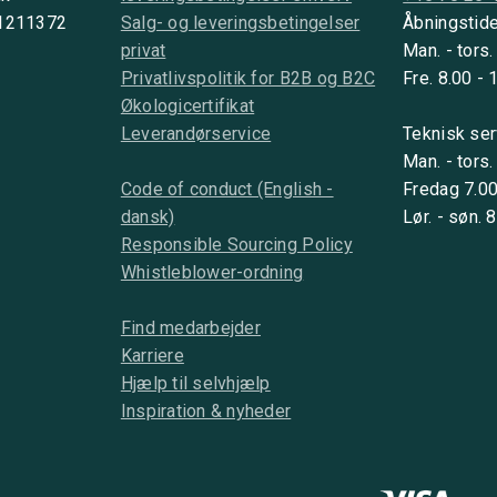
 1211372
Salg- og leveringsbetingelser
Åbningstide
privat
Man. - tors.
Privatlivspolitik for B2B og B2C
Fre. 8.00 - 
Økologicertifikat
Leverandørservice
Teknisk ser
Man. - tors.
Code of conduct (English -
Fredag 7.00
dansk)
Lør. - søn. 
Responsible Sourcing Policy
Whistleblower-ordning
Find medarbejder
Karriere
Hjælp til selvhjælp
Inspiration & nyheder