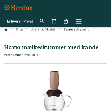
search
shopping_cart
lock
Erhverv
|
Privat
chevron_right
chevron_right
chevron_right
Shop
Udstyr og tilbehør
Espressobrygning
Hario mælkeskummer med kande
Varenummer: 290000168