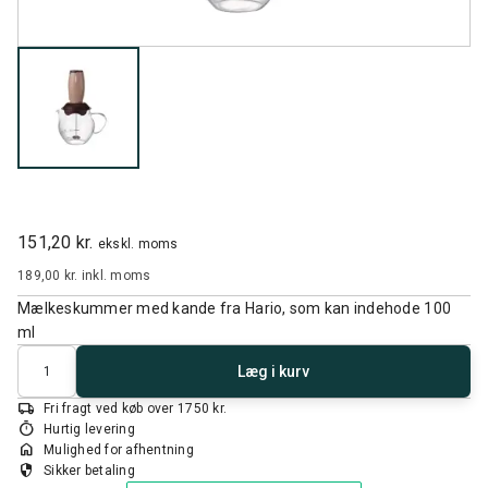
151,20 kr.
ekskl. moms
189,00 kr.
inkl. moms
Mælkeskummer med kande fra Hario, som kan indehode 100
ml
Antal
Læg i kurv
local_shipping
Fri fragt ved køb over 1750 kr.
timer
Hurtig levering
home
Mulighed for afhentning
security
Sikker betaling