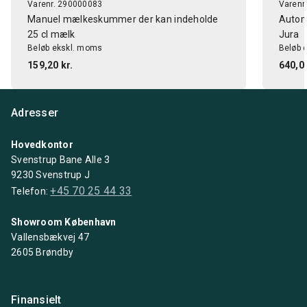
Varenr. 290000083
Varenr
Manuel mælkeskummer der kan indeholde
Autom
25 cl mælk
Jura
Beløb ekskl. moms
Beløb 
159,20 kr.
640,00
Adresser
Hovedkontor
Svenstrup Bane Alle 3
9230 Svenstrup J
+45 70 25 44 33
Telefon:
Showroom København
Vallensbækvej 47
2605 Brøndby
Finansielt