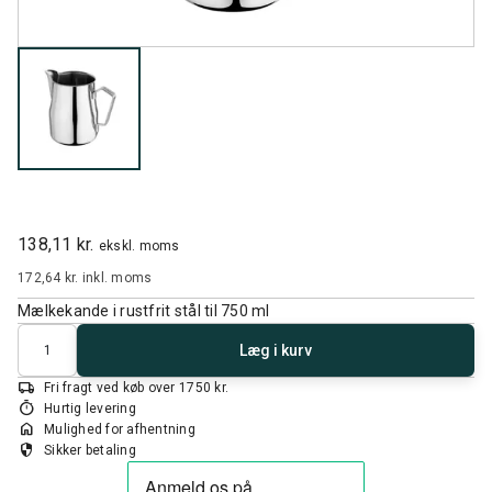
138,11 kr.
ekskl. moms
172,64 kr.
inkl. moms
Mælkekande i rustfrit stål til 750 ml
Antal
Læg i kurv
local_shipping
Fri fragt ved køb over 1750 kr.
timer
Hurtig levering
home
Mulighed for afhentning
security
Sikker betaling