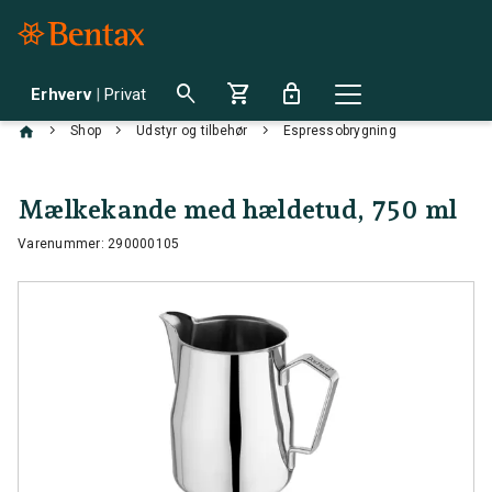
search
shopping_cart
lock
Erhverv
|
Privat
chevron_right
chevron_right
chevron_right
Shop
Udstyr og tilbehør
Espressobrygning
Mælkekande med hældetud, 750 ml
Varenummer: 290000105