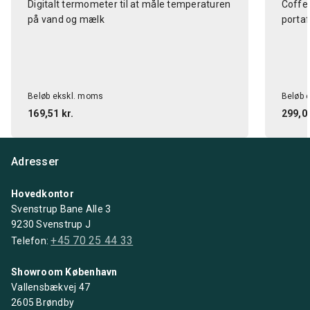
Digitalt termometer til at måle temperaturen
Coffee
på vand og mælk
portaf
Beløb ekskl. moms
Beløb 
169,51 kr.
299,01
Adresser
Hovedkontor
Svenstrup Bane Alle 3
9230 Svenstrup J
+45 70 25 44 33
Telefon:
Showroom København
Vallensbækvej 47
2605 Brøndby