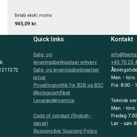
Beløb ekskl. moms
945,09 kr.
Quick links
Kontakt
Salg- og
info@benta
nk
leveringsbetingelser erhverv
+45 70 25 
 1211372
Salg- og leveringsbetingelser
Åbningstide
privat
Man. - tors.
Privatlivspolitik for B2B og B2C
Fre. 8.00 - 
Økologicertifikat
Leverandørservice
Teknisk ser
Man. - tors.
Code of conduct (English -
Fredag 7.00
dansk)
Lør. - søn. 
Responsible Sourcing Policy