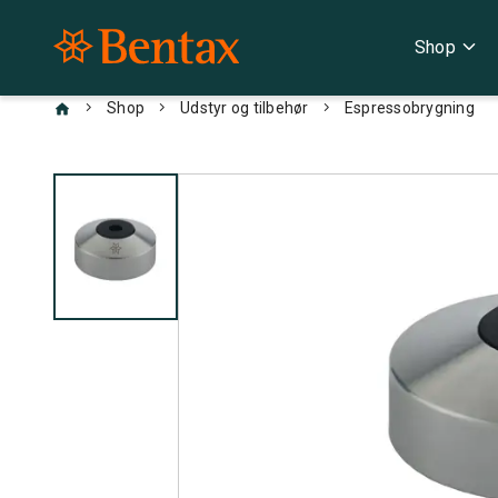
expand_more
Shop
chevron_right
chevron_right
chevron_right
Shop
Udstyr og tilbehør
Espressobrygning