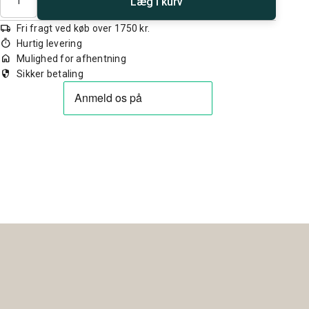
Læg i kurv
local_shipping
Fri fragt ved køb over 1750 kr.
timer
Hurtig levering
home
Mulighed for afhentning
security
Sikker betaling