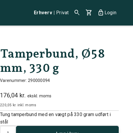
search
shopping_cart
lock
Erhverv
|
Privat
Login
Tamperbund, Ø58
mm, 330 g
Varenummer: 290000094
176,04 kr.
ekskl. moms
220,05 kr.
inkl. moms
Tung tamperbund med en vægt på 330 gram udført i
stål
Antal