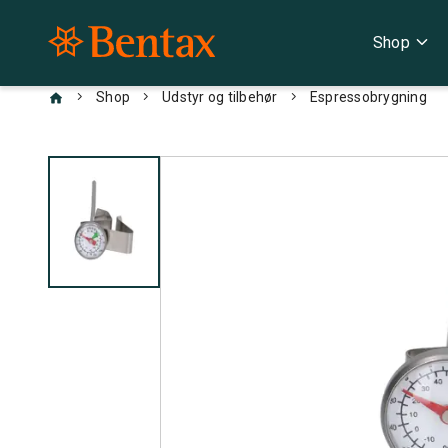
expand_more
Shop
chevron_right
chevron_right
chevron_right
Shop
Udstyr og tilbehør
Espressobrygning