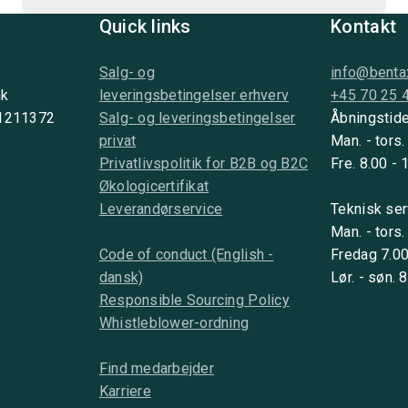
Quick links
Kontakt
Salg- og
info@benta
nk
leveringsbetingelser erhverv
+45 70 25 
 1211372
Salg- og leveringsbetingelser
Åbningstide
privat
Man. - tors.
Privatlivspolitik for B2B og B2C
Fre. 8.00 - 
Økologicertifikat
Leverandørservice
Teknisk ser
Man. - tors.
Code of conduct (English -
Fredag 7.00
dansk)
Lør. - søn. 
Responsible Sourcing Policy
Whistleblower-ordning
Find medarbejder
Karriere