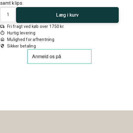
samt klips.
Antal
Læg i kurv
local_shipping
Fri fragt ved køb over 1750 kr.
timer
Hurtig levering
home
Mulighed for afhentning
security
Sikker betaling