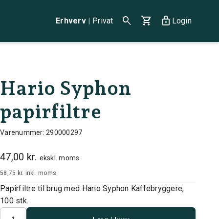
search
shopping_cart
lock
Erhverv
|
Privat
Login
Hario Syphon
papirfiltre
Varenummer: 290000297
47,00 kr.
ekskl. moms
58,75 kr.
inkl. moms
Papirfiltre til brug med Hario Syphon Kaffebryggere,
100 stk.
Antal