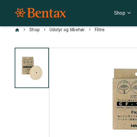
expand_more
Shop
chevron_right
chevron_right
chevron_right
Shop
Udstyr og tilbehør
Filtre