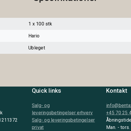
1 x 100 stk
Hario
Ubleget
Quick links
Kontakt
Salg- og
info@benta
nk
leveringsbetingelser erhverv
+45 70 25 
 1211372
Salg- og leveringsbetingelser
Åbningstide
privat
Man. - tors.