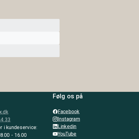
Følg os på
Facebook
x.dk
Instagram
44 33
Linkedin
r i kundeservice:
YouTube
 8.00 - 16.00