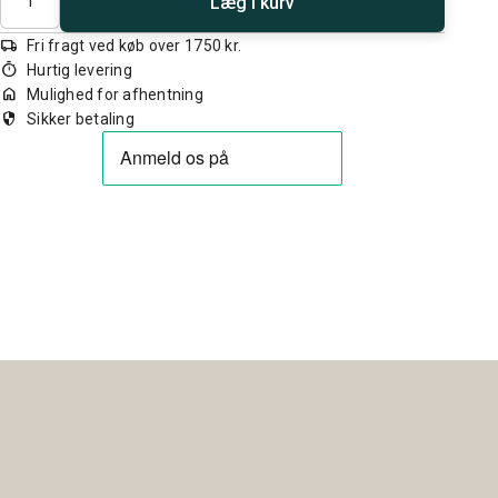
Læg i kurv
local_shipping
Fri fragt ved køb over 1750 kr.
timer
Hurtig levering
home
Mulighed for afhentning
security
Sikker betaling