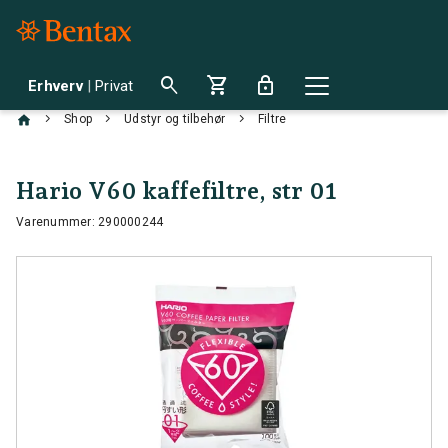
search
shopping_cart
lock
Erhverv
|
Privat
chevron_right
chevron_right
chevron_right
Shop
Udstyr og tilbehør
Filtre
Hario V60 kaffefiltre, str 01
Varenummer: 290000244