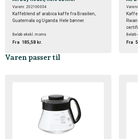
Varenr. 202100034
Varenr
Kaffeblend af arabica kaffe fra Brasilien,
Kaffeb
Guatemala og Uganda. Hele bønner.
Rwanda
certifi
Beløb ekskl. moms
Beløb 
Fra
185,58 kr.
Fra
5
Varen passer til