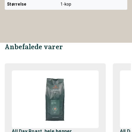
Størrelse
1-kop
Anbefalede varer
All Day Roast, hele bønner
All D