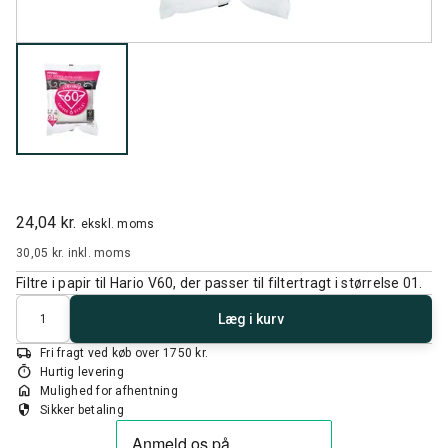
24,04 kr.
ekskl. moms
30,05 kr.
inkl. moms
Filtre i papir til Hario V60, der passer til filtertragt i størrelse 01.
Antal
Læg i kurv
local_shipping
Fri fragt ved køb over 1750 kr.
timer
Hurtig levering
home
Mulighed for afhentning
security
Sikker betaling