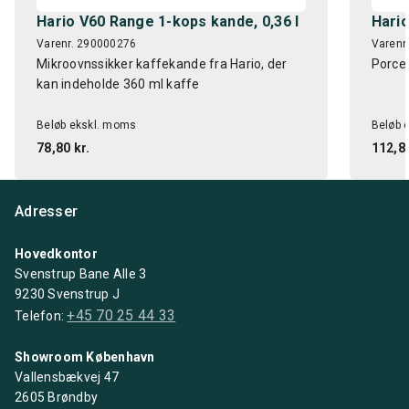
Hario V60 Range 1-kops kande, 0,36 l
Hario
Varenr. 290000276
Varenr
Mikroovnssikker kaffekande fra Hario, der
Porcel
kan indeholde 360 ml kaffe
Beløb ekskl. moms
Beløb 
78,80 kr.
112,81
Adresser
Hovedkontor
Svenstrup Bane Alle 3
9230 Svenstrup J
+45 70 25 44 33
Telefon:
Showroom København
Vallensbækvej 47
2605 Brøndby