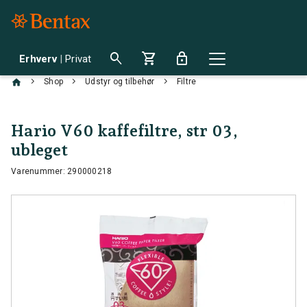
search
shopping_cart
lock
Erhverv
|
Privat
chevron_right
chevron_right
chevron_right
Shop
Udstyr og tilbehør
Filtre
Hario V60 kaffefiltre, str 03,
ubleget
Varenummer: 290000218