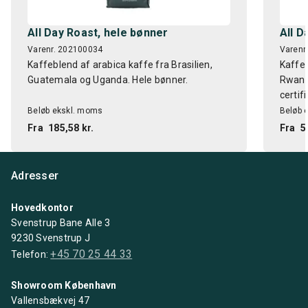
All Day Roast, hele bønner
All D
Varenr. 202100034
Varenr
Kaffeblend af arabica kaffe fra Brasilien,
Kaffeb
Guatemala og Uganda. Hele bønner.
Rwanda
certifi
Beløb ekskl. moms
Beløb 
Fra
185,58 kr.
Fra
5
Adresser
Hovedkontor
Svenstrup Bane Alle 3
9230 Svenstrup J
+45 70 25 44 33
Telefon:
Showroom København
Vallensbækvej 47