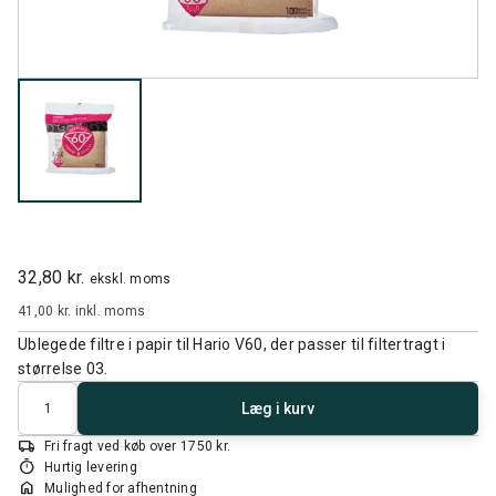
32,80 kr.
ekskl. moms
41,00 kr.
inkl. moms
Ublegede filtre i papir til Hario V60, der passer til filtertragt i
størrelse 03.
Antal
Læg i kurv
local_shipping
Fri fragt ved køb over 1750 kr.
timer
Hurtig levering
home
Mulighed for afhentning