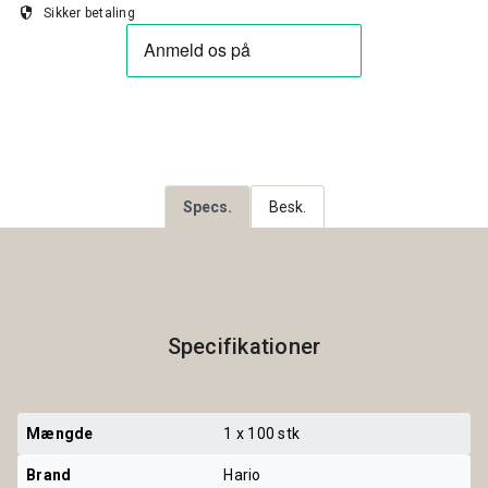
security
Sikker betaling
Specs.
Besk.
Specifikationer
Mængde
1 x 100 stk
Brand
Hario