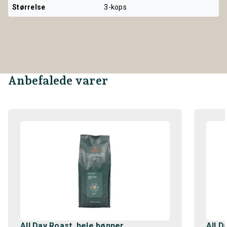
Størrelse
3-kops
Anbefalede varer
All Day Roast, hele bønner
All D