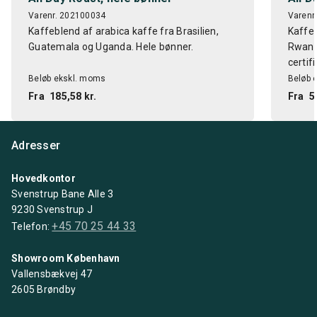
Varenr. 202100034
Varenr
Kaffeblend af arabica kaffe fra Brasilien,
Kaffeb
Guatemala og Uganda. Hele bønner.
Rwanda
certifi
Beløb ekskl. moms
Beløb 
Fra
185,58 kr.
Fra
5
Adresser
Hovedkontor
Svenstrup Bane Alle 3
9230 Svenstrup J
+45 70 25 44 33
Telefon:
Showroom København
Vallensbækvej 47
2605 Brøndby