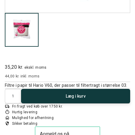
35,20 kr.
ekskl. moms
44,00 kr.
inkl. moms
Filtre i papir til Hario V60, der passer til filtertragt i størrelse 03.
Antal
Læg i kurv
local_shipping
Fri fragt ved køb over 1750 kr.
timer
Hurtig levering
home
Mulighed for afhentning
security
Sikker betaling