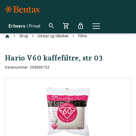
search
shopping_cart
lock
Erhverv
|
Privat
chevron_right
chevron_right
chevron_right
Shop
Udstyr og tilbehør
Filtre
Hario V60 kaffefiltre, str 03
Varenummer: 290000152