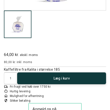
64,00 kr.
ekskl. moms
80,00 kr.
inkl. moms
Kaffefiltre fra Kalita i størrelse 185
Antal
Læg i kurv
local_shipping
Fri fragt ved køb over 1750 kr.
timer
Hurtig levering
home
Mulighed for afhentning
security
Sikker betaling