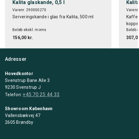
Kalita glaskande, 0,5 l
Kalit
Varenr. 290000270
Varenr
Serveringskande i glas fra Kalita, 500 ml
Kaffetr
koppe
Beløb ekskl. moms
Beløb 
156,00 kr.
307,00
Adresser
Hovedkontor
Svenstrup Bane Alle 3
9230 Svenstrup J
+45 70 25 44 33
Telefon:
Showroom København
Vallensbækvej 47
2605 Brøndby