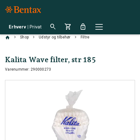
search
shopping_cart
lock
Erhverv
|
Privat
chevron_right
chevron_right
chevron_right
Shop
Udstyr og tilbehør
Filtre
Kalita Wave filter, str 185
Varenummer: 290000273