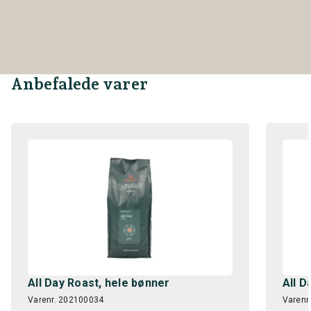
Anbefalede varer
All Day Roast, hele bønner
All D
Varenr. 202100034
Varenr