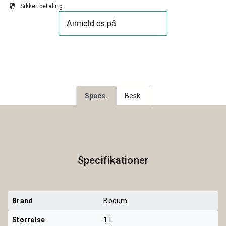
security
Sikker betaling
Specs.
Besk.
Specifikationer
Brand
Bodum
Størrelse
1 L