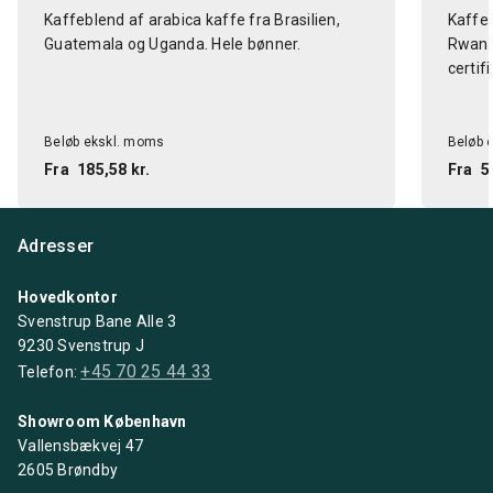
Kaffeblend af arabica kaffe fra Brasilien,
Kaffeb
Guatemala og Uganda. Hele bønner.
Rwanda
certifi
Beløb ekskl. moms
Beløb 
Fra
185,58 kr.
Fra
5
Adresser
Hovedkontor
Svenstrup Bane Alle 3
9230 Svenstrup J
+45 70 25 44 33
Telefon:
Showroom København
Vallensbækvej 47
2605 Brøndby