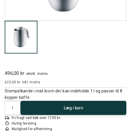
496,00 kr.
ekskl. moms
620,00 kr.
inkl. moms
Stempelkande i mat krom der kan indeholde 1 l og passer til 8
kopper kaffe
Antal
Læg i kurv
local_shipping
Fri fragt ved køb over 1750 kr.
timer
Hurtig levering
home
Mulighed for afhentning