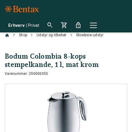
search
shopping_cart
lock
Erhverv
|
Privat
chevron_right
chevron_right
chevron_right
Shop
Udstyr og tilbehør
Slowbrew udstyr
Bodum Colombia 8-kops
stempelkande, 1 l, mat krom
Varenummer: 290000055