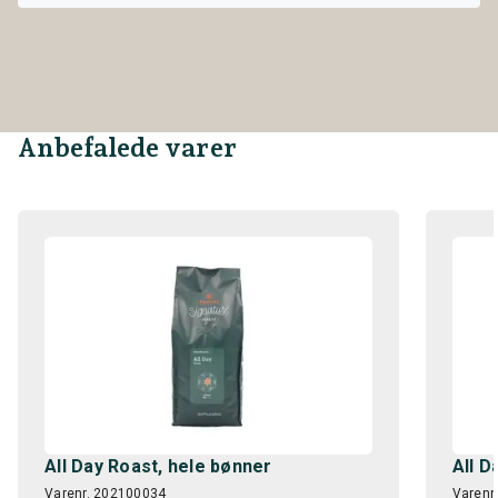
Anbefalede varer
All Day Roast, hele bønner
All D
Varenr. 202100034
Varenr