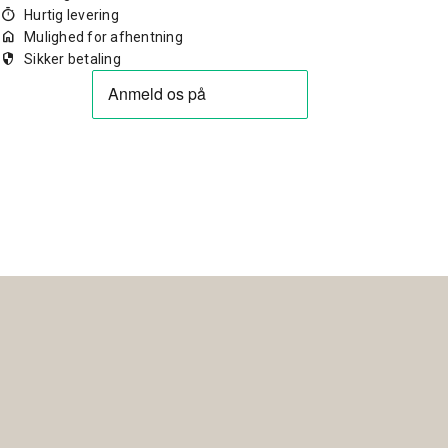
timer
Hurtig levering
home
Mulighed for afhentning
security
Sikker betaling