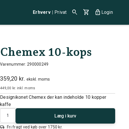
search
shopping_cart
lock
Erhverv
|
Privat
Login
Chemex 10-kops
Varenummer: 290000249
359,20 kr.
ekskl. moms
449,00 kr.
inkl. moms
Designikonet Chemex der kan indeholde 10 kopper
kaffe
Antal
Læg i kurv
local_shipping
Fri fragt ved køb over 1750 kr.