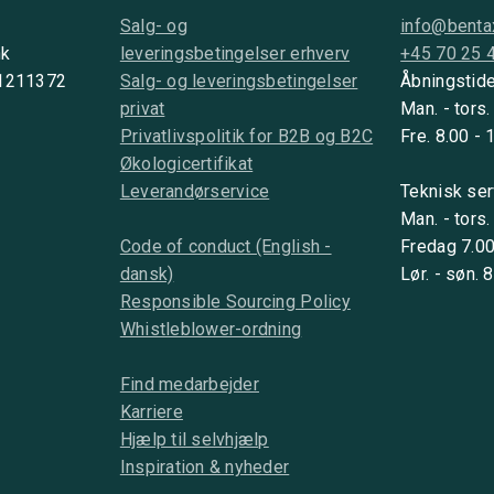
Salg- og
info@benta
nk
leveringsbetingelser erhverv
+45 70 25 
 1211372
Salg- og leveringsbetingelser
Åbningstide
privat
Man. - tors.
Privatlivspolitik for B2B og B2C
Fre. 8.00 - 
Økologicertifikat
Leverandørservice
Teknisk ser
Man. - tors.
Code of conduct (English -
Fredag 7.00
dansk)
Lør. - søn. 
Responsible Sourcing Policy
Whistleblower-ordning
Find medarbejder
Karriere
Hjælp til selvhjælp
Inspiration & nyheder