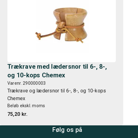
Trækrave med lædersnor til 6-, 8-,
og 10-kops Chemex
Varenr. 290000003
Trækrave og lædersnor til 6-, 8-, og 10-kops
Chemex
Beløb ekskl. moms
75,20 kr.
Følg os på