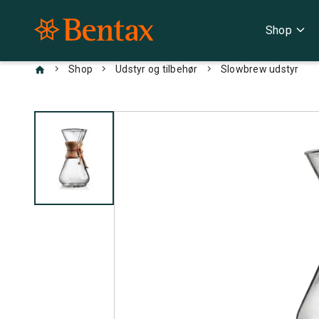
expand_more
Shop
chevron_right
chevron_right
chevron_right
Shop
Udstyr og tilbehør
Slowbrew udstyr