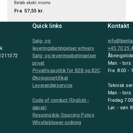
Beløb ekskl. moms
Fra
57,55 kr.
Quick links
Kontakt
Salg- og
info@benta
nk
leveringsbetingelser erhverv
+45 70 25 
 1211372
Salg- og leveringsbetingelser
Åbningstide
privat
Man. - tors.
Privatlivspolitik for B2B og B2C
Fre. 8.00 - 
Økologicertifikat
Leverandørservice
Teknisk ser
Man. - tors.
Code of conduct (English -
Fredag 7.00
dansk)
Lør. - søn. 
Responsible Sourcing Policy
Whistleblower-ordning