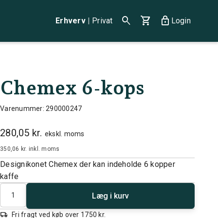
search
shopping_cart
lock
Erhverv
|
Privat
Login
Chemex 6-kops
Varenummer: 290000247
280,05 kr.
ekskl. moms
350,06 kr.
inkl. moms
Designikonet Chemex der kan indeholde 6 kopper
kaffe
Antal
Læg i kurv
local_shipping
Fri fragt ved køb over 1750 kr.