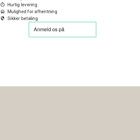
timer
Hurtig levering
home
Mulighed for afhentning
security
Sikker betaling