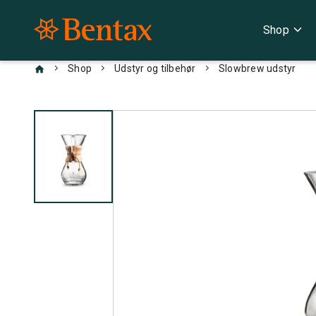
expand_more
Shop
chevron_right
chevron_right
chevron_right
Shop
Udstyr og tilbehør
Slowbrew udstyr