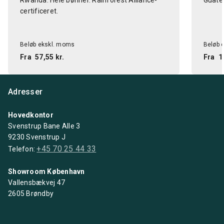
Rwanda. Hele bønner. Rainforest Alliance-
Guate
certificeret.
Beløb ekskl. moms
Beløb 
Fra
57,55 kr.
Fra
1
Adresser
Hovedkontor
Svenstrup Bane Alle 3
9230 Svenstrup J
+45 70 25 44 33
Telefon:
Showroom København
Vallensbækvej 47
2605 Brøndby