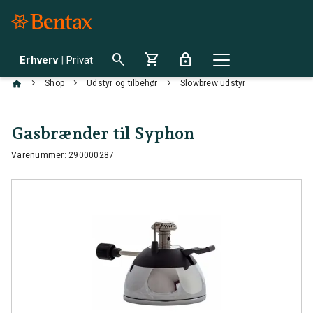
search
shopping_cart
lock
Erhverv
|
Privat
chevron_right
chevron_right
chevron_right
Shop
Udstyr og tilbehør
Slowbrew udstyr
Gasbrænder til Syphon
Varenummer: 290000287