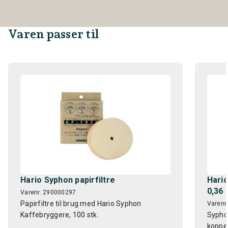
Varen passer til
Hario Syphon papirfiltre
Hari
0,36 l
Varenr. 290000297
Papirfiltre til brug med Hario Syphon
Varenr
Kaffebryggere, 100 stk.
Sypho
koppe