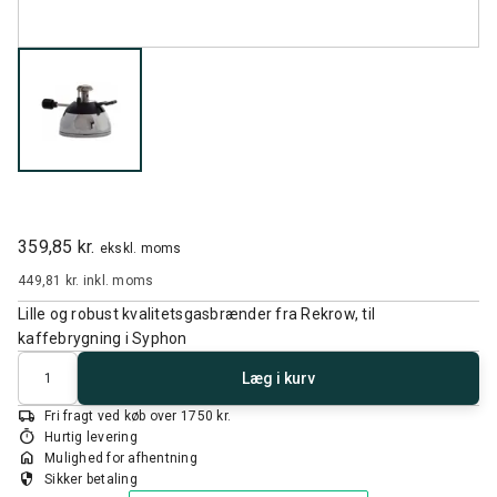
359,85 kr.
ekskl. moms
449,81 kr.
inkl. moms
Lille og robust kvalitetsgasbrænder fra Rekrow, til
kaffebrygning i Syphon
Antal
Læg i kurv
local_shipping
Fri fragt ved køb over 1750 kr.
timer
Hurtig levering
home
Mulighed for afhentning
security
Sikker betaling