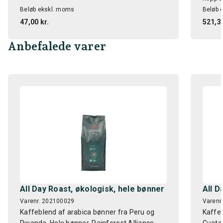
Beløb ekskl. moms
Beløb 
47,00 kr.
521,39
Anbefalede varer
All Day Roast, økologisk, hele bønner
All D
Varenr. 202100029
Varenr
Kaffeblend af arabica bønner fra Peru og
Kaffeb