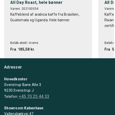
All Day Roast, hele bønner
All D
Varenr. 202100034
Varenr
Kaffeblend af arabica kaffe fra Brasilien,
Kaffeb
Guatemala og Uganda. Hele bønner.
Rwanda
certifi
Beløb ekskl. moms
Beløb 
Fra
185,58 kr.
Fra
5
Adresser
Hovedkontor
Svenstrup Bane Alle 3
9230 Svenstrup J
+45 70 25 44 33
Telefon:
Showroom København
Vallensbækvej 47