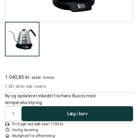
1.040,85 kr.
ekskl. moms
1.301,06 kr.
inkl. moms
Ny og opdateret elkedel fra Hario Buono med
temperaturstyring.
Antal
Læg i kurv
local_shipping
Fri fragt ved køb over 1750 kr.
timer
Hurtig levering
home
Mulighed for afhentning