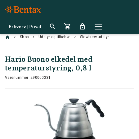
search
shopping_cart
lock
Erhverv
|
Privat
chevron_right
chevron_right
chevron_right
Shop
Udstyr og tilbehør
Slowbrew udstyr
Hario Buono elkedel med
temperaturstyring, 0,8 l
Varenummer: 290000231