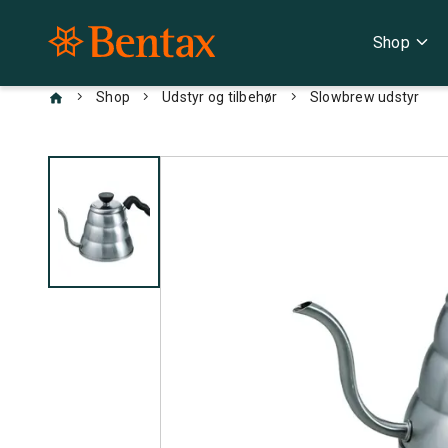
expand_more
Shop
chevron_right
chevron_right
chevron_right
Shop
Udstyr og tilbehør
Slowbrew udstyr