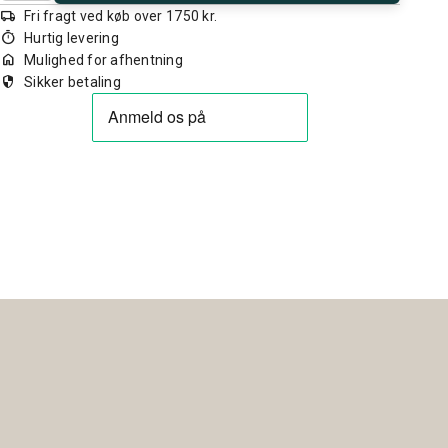
local_shipping
Fri fragt ved køb over 1750 kr.
timer
Hurtig levering
home
Mulighed for afhentning
security
Sikker betaling