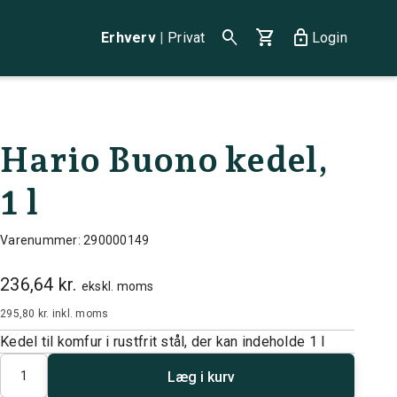
search
shopping_cart
lock
Erhverv
|
Privat
Login
Hario Buono kedel,
1 l
Varenummer: 290000149
236,64 kr.
ekskl. moms
295,80 kr.
inkl. moms
Kedel til komfur i rustfrit stål, der kan indeholde 1 l
Antal
Læg i kurv