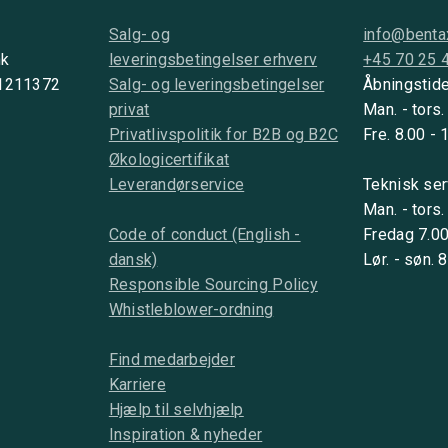
Salg- og
info@benta
nk
leveringsbetingelser erhverv
+45 70 25 
 1211372
Salg- og leveringsbetingelser
Åbningstide
privat
Man. - tors.
Privatlivspolitik for B2B og B2C
Fre. 8.00 - 
Økologicertifikat
Leverandørservice
Teknisk ser
Man. - tors.
Code of conduct (English -
Fredag 7.00
dansk)
Lør. - søn. 
Responsible Sourcing Policy
Whistleblower-ordning
Find medarbejder
Karriere
Hjælp til selvhjælp
Inspiration & nyheder