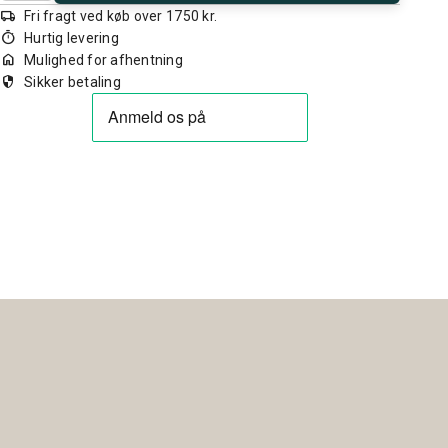
local_shipping
Fri fragt ved køb over 1750 kr.
timer
Hurtig levering
home
Mulighed for afhentning
security
Sikker betaling