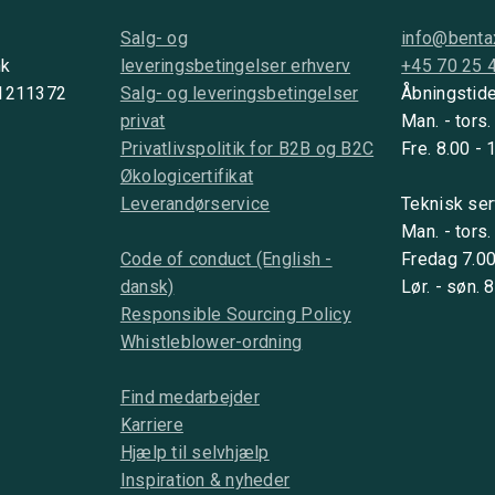
Salg- og
info@benta
nk
leveringsbetingelser erhverv
+45 70 25 
 1211372
Salg- og leveringsbetingelser
Åbningstide
privat
Man. - tors.
Privatlivspolitik for B2B og B2C
Fre. 8.00 - 
Økologicertifikat
Leverandørservice
Teknisk ser
Man. - tors.
Code of conduct (English -
Fredag 7.00
dansk)
Lør. - søn. 
Responsible Sourcing Policy
Whistleblower-ordning
Find medarbejder
Karriere
Hjælp til selvhjælp
Inspiration & nyheder