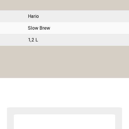
Hario
Slow Brew
1,2 L