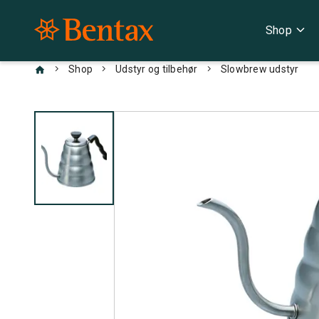
expand_more
Shop
chevron_right
chevron_right
chevron_right
Shop
Udstyr og tilbehør
Slowbrew udstyr