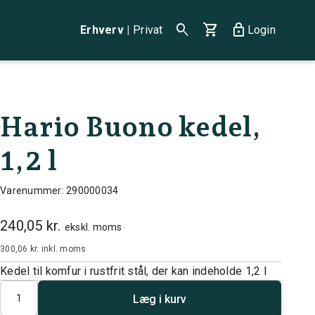
search
shopping_cart
lock
Erhverv
|
Privat
Login
Hario Buono kedel,
1,2 l
Varenummer: 290000034
240,05 kr.
ekskl. moms
300,06 kr.
inkl. moms
Kedel til komfur i rustfrit stål, der kan indeholde 1,2 l
Antal
Læg i kurv