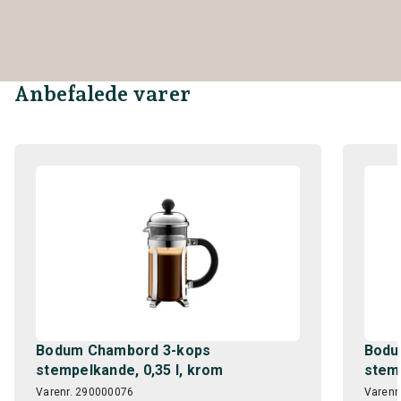
Anbefalede varer
Bodum Chambord 3-kops
Bodu
stempelkande, 0,35 l, krom
stemp
Varenr. 290000076
Varenr