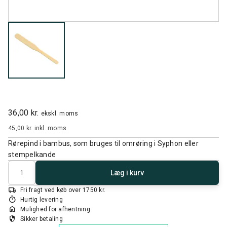
36,00 kr.
ekskl. moms
45,00 kr.
inkl. moms
Rørepind i bambus, som bruges til omrøring i Syphon eller
stempelkande
Antal
Læg i kurv
local_shipping
Fri fragt ved køb over 1750 kr.
timer
Hurtig levering
home
Mulighed for afhentning
security
Sikker betaling