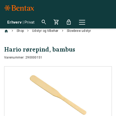
search
shopping_cart
lock
Erhverv
|
Privat
chevron_right
chevron_right
chevron_right
Shop
Udstyr og tilbehør
Slowbrew udstyr
Hario rørepind, bambus
Varenummer: 290000151