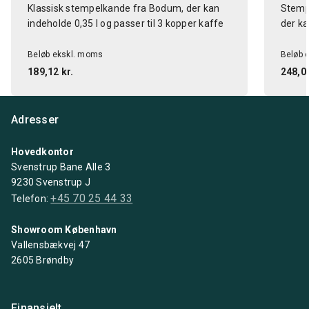
Klassisk stempelkande fra Bodum, der kan
Stempe
indeholde 0,35 l og passer til 3 kopper kaffe
der ka
Beløb ekskl. moms
Beløb 
189,12 kr.
248,00
Adresser
Hovedkontor
Svenstrup Bane Alle 3
9230 Svenstrup J
+45 70 25 44 33
Telefon:
Showroom København
Vallensbækvej 47
2605 Brøndby
Finansielt