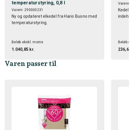
temperaturstyring, 0,8 l
Varenr
Kedel t
Varenr. 290000231
Ny og opdateret elkedel fra Hario Buono med
indeho
temperaturstyring.
Beløb ekskl. moms
Beløb 
1.040,85 kr.
236,64
Varen passer til