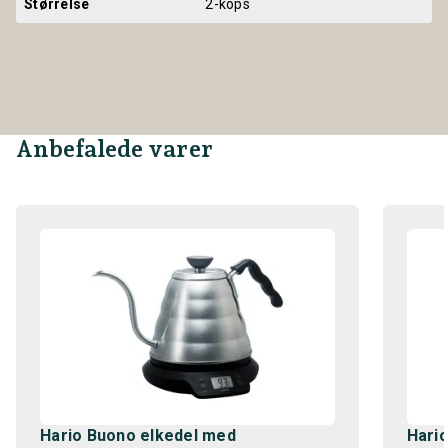
Størrelse
2-kops
Anbefalede varer
Hario Buono elkedel med
Hario