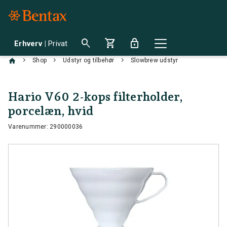
search
shopping_cart
lock
Erhverv
|
Privat
chevron_right
chevron_right
chevron_right
Shop
Udstyr og tilbehør
Slowbrew udstyr
Hario V60 2-kops filterholder,
porcelæn, hvid
Varenummer: 290000036