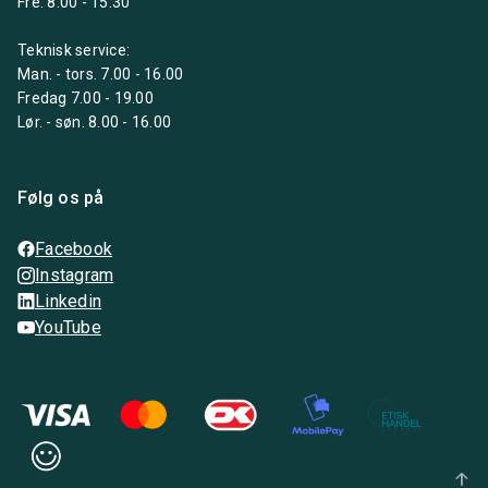
Fre. 8.00 - 15:30
Teknisk service:
Man. - tors. 7.00 - 16.00
Fredag 7.00 - 19.00
Lør. - søn. 8.00 - 16.00
Følg os på
Facebook
Instagram
Linkedin
YouTube
arrow_upward_alt