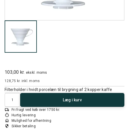
103,00 kr.
ekskl. moms
128,75 kr.
inkl. moms
Filterholder i hvidt porcelæn til brygning af 2 kopper kaffe
Antal
Læg i kurv
local_shipping
Fri fragt ved køb over 1750 kr.
timer
Hurtig levering
home
Mulighed for afhentning
security
Sikker betaling