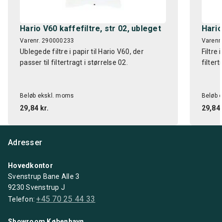
Hario V60 kaffefiltre, str 02, ubleget
Hario
Varenr. 290000233
Varenr
Ublegede filtre i papir til Hario V60, der
Filtre 
passer til filtertragt i størrelse 02.
filtert
Beløb ekskl. moms
Beløb 
29,84 kr.
29,84 
Adresser
Hovedkontor
Svenstrup Bane Alle 3
9230 Svenstrup J
+45 70 25 44 33
Telefon:
Showroom København