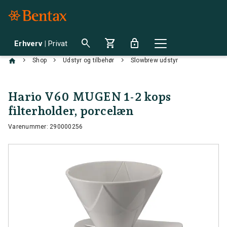
search
shopping_cart
lock
Erhverv
|
Privat
chevron_right
chevron_right
chevron_right
Shop
Udstyr og tilbehør
Slowbrew udstyr
Hario V60 MUGEN 1-2 kops
filterholder, porcelæn
Varenummer: 290000256