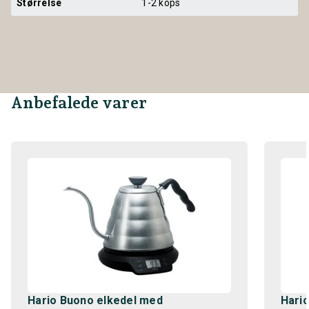
Størrelse
1-2 kops
Anbefalede varer
Hario Buono elkedel med
Hario