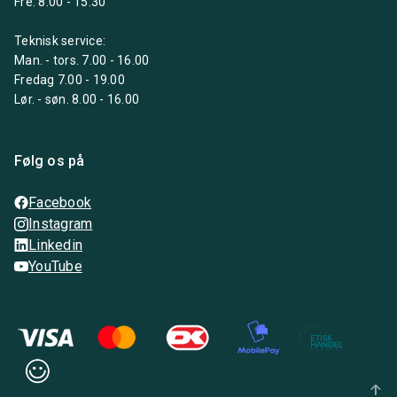
Fre. 8.00 - 15:30
Teknisk service:
Man. - tors. 7.00 - 16.00
Fredag 7.00 - 19.00
Lør. - søn. 8.00 - 16.00
Følg os på
Facebook
Instagram
Linkedin
YouTube
arrow_upward_alt