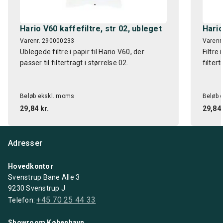
Hario V60 kaffefiltre, str 02, ubleget
Hario
Varenr. 290000233
Varenr
Ublegede filtre i papir til Hario V60, der
Filtre 
passer til filtertragt i størrelse 02.
filtert
Beløb ekskl. moms
Beløb 
29,84 kr.
29,84 
Adresser
Hovedkontor
Svenstrup Bane Alle 3
9230 Svenstrup J
+45 70 25 44 33
Telefon:
Showroom København