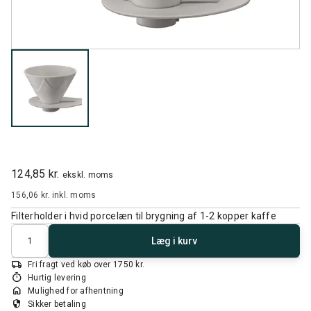
124,85 kr.
ekskl. moms
156,06 kr.
inkl. moms
Filterholder i hvid porcelæn til brygning af 1-2 kopper kaffe
Antal
Læg i kurv
local_shipping
Fri fragt ved køb over 1750 kr.
timer
Hurtig levering
home
Mulighed for afhentning
security
Sikker betaling