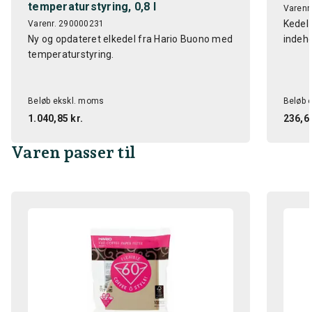
temperaturstyring, 0,8 l
Varenr
Kedel t
Varenr. 290000231
Ny og opdateret elkedel fra Hario Buono med
indeho
temperaturstyring.
Beløb ekskl. moms
Beløb 
1.040,85 kr.
236,64
Varen passer til