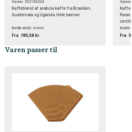
Varenr. 202100034
Varenr
Kaffeblend af arabica kaffe fra Brasilien,
Kaffeb
Guatemala og Uganda. Hele bønner.
Rwanda
certifi
Beløb ekskl. moms
Beløb 
Fra
185,58 kr.
Fra
5
Varen passer til