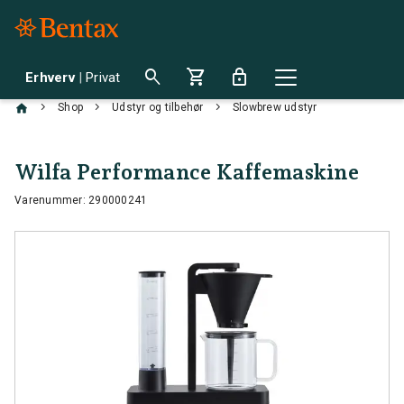
search
shopping_cart
lock
Erhverv
|
Privat
chevron_right
chevron_right
chevron_right
Shop
Udstyr og tilbehør
Slowbrew udstyr
Wilfa Performance Kaffemaskine
Varenummer: 290000241