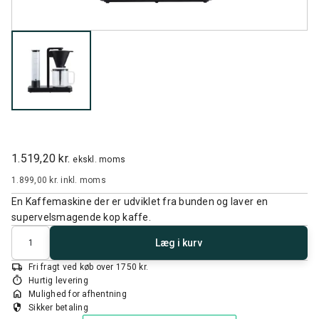
1.519,20 kr.
ekskl. moms
1.899,00 kr.
inkl. moms
En Kaffemaskine der er udviklet fra bunden og laver en
supervelsmagende kop kaffe.
Antal
Læg i kurv
local_shipping
Fri fragt ved køb over 1750 kr.
timer
Hurtig levering
home
Mulighed for afhentning
security
Sikker betaling