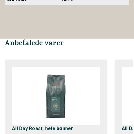
Anbefalede varer
All Day Roast, hele bønner
All D