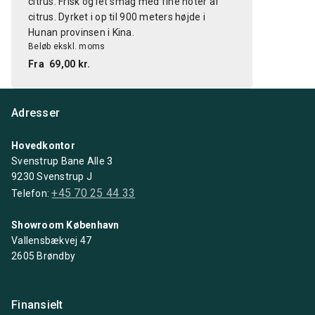
citrus. Frisk og let smag med fine noter af
citrus. Dyrket i op til 900 meters højde i
Hunan provinsen i Kina.
Beløb ekskl. moms
Fra
69,00 kr.
Adresser
Hovedkontor
Svenstrup Bane Alle 3
9230 Svenstrup J
+45 70 25 44 33
Telefon:
Showroom København
Vallensbækvej 47
2605 Brøndby
Finansielt