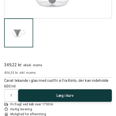
349,22 kr.
ekskl. moms
436,53 kr.
inkl. moms
Carat tekande i glas med rustfri si fra Kinto, der kan indeholde
600 ml
Antal
Læg i kurv
local_shipping
Fri fragt ved køb over 1750 kr.
timer
Hurtig levering
home
Mulighed for afhentning