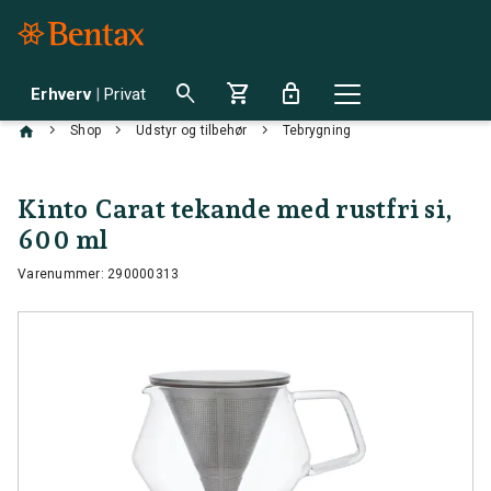
search
shopping_cart
lock
Erhverv
|
Privat
chevron_right
chevron_right
chevron_right
Shop
Udstyr og tilbehør
Tebrygning
Kinto Carat tekande med rustfri si,
600 ml
Varenummer: 290000313