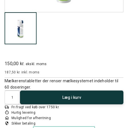
150,00 kr.
ekskl. moms
187,50 kr.
inkl. moms
Mælkerenstabletter der renser mælkesystemet indeholder til
60 doseringer.
Antal
Læg i kurv
local_shipping
Fri fragt ved køb over 1750 kr.
timer
Hurtig levering
home
Mulighed for afhentning
security
Sikker betaling