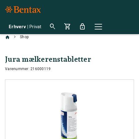
search
shopping_cart
lock
Erhverv
|
Privat
chevron_right
Shop
Jura mælkerenstabletter
Varenummer: 216000119