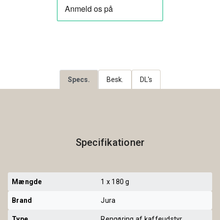
Specs.
Besk.
DL's
Specifikationer
Mængde
1 x 180 g
Brand
Jura
Type 
Rengøring af kaffeudstyr