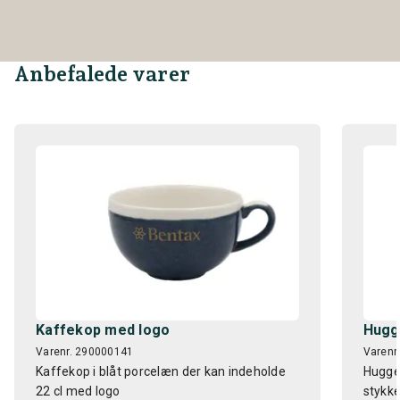
Anbefalede varer
Kaffekop med logo
Hugg
Varenr. 290000141
Varenr
Kaffekop i blåt porcelæn der kan indeholde
Hugget
22 cl med logo
stykke