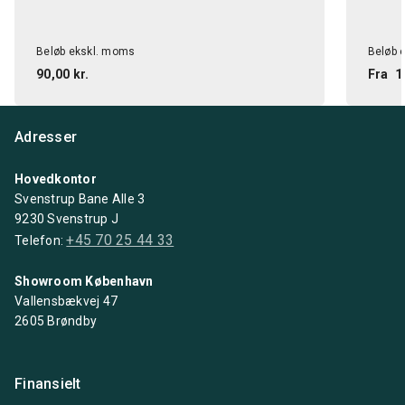
Beløb ekskl. moms
Beløb 
90,00 kr.
Fra
1
Adresser
Hovedkontor
Svenstrup Bane Alle 3
9230 Svenstrup J
+45 70 25 44 33
Telefon:
Showroom København
Vallensbækvej 47
2605 Brøndby
Finansielt