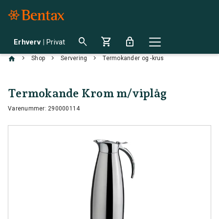
search
shopping_cart
lock
Erhverv
|
Privat
chevron_right
chevron_right
chevron_right
Shop
Servering
Termokander og -krus
Termokande Krom m/viplåg
Varenummer: 290000114