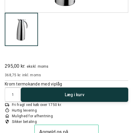
295,00 kr.
ekskl. moms
368,75 kr.
inkl. moms
Krom termokande med viplåg
Antal
Læg i kurv
local_shipping
Fri fragt ved køb over 1750 kr.
timer
Hurtig levering
home
Mulighed for afhentning
security
Sikker betaling