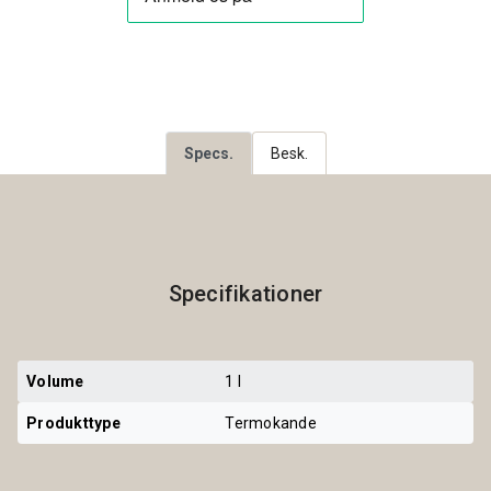
Specs.
Besk.
Specifikationer
Volume
1 l
Produkttype
Termokande