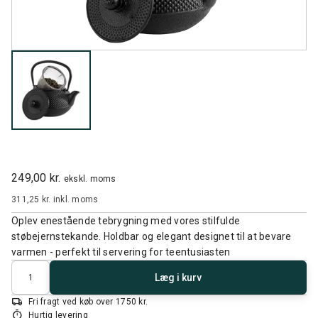
249,00 kr.
ekskl. moms
311,25 kr.
inkl. moms
Oplev enestående tebrygning med vores stilfulde
støbejernstekande. Holdbar og elegant designet til at bevare
varmen - perfekt til servering for teentusiasten
Antal
Læg i kurv
local_shipping
Fri fragt ved køb over 1750 kr.
timer
Hurtig levering