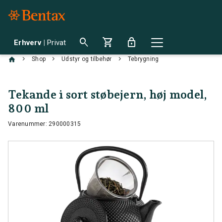
search
shopping_cart
lock
Erhverv
|
Privat
chevron_right
chevron_right
chevron_right
Shop
Udstyr og tilbehør
Tebrygning
Tekande i sort støbejern, høj model,
800 ml
Varenummer: 290000315