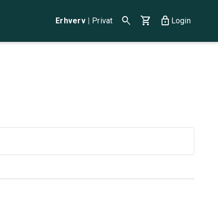
search
shopping_cart
lock
Erhverv
|
Privat
Login