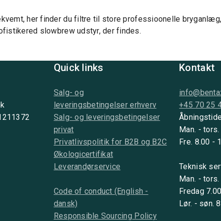
vemt, her finder du filtre til store professioonelle bryganlæg,
fistikered slowbrew udstyr, der findes.
Quick links
Kontakt
Salg- og
info@benta
nk
leveringsbetingelser erhverv
+45 70 25 
 1211372
Salg- og leveringsbetingelser
Åbningstide
privat
Man. - tors.
Privatlivspolitik for B2B og B2C
Fre. 8.00 - 
Økologicertifikat
Leverandørservice
Teknisk ser
Man. - tors.
Code of conduct (English -
Fredag 7.00
dansk)
Lør. - søn. 
Responsible Sourcing Policy