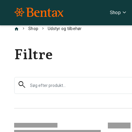
expand_more
Shop
chevron_right
chevron_right
Shop
Udstyr og tilbehør
Filtre
search