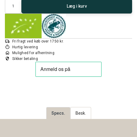
Antal
Læg i kurv
local_shipping
Fri fragt ved køb over 1750 kr.
timer
Hurtig levering
home
Mulighed for afhentning
security
Sikker betaling
Specs.
Besk.