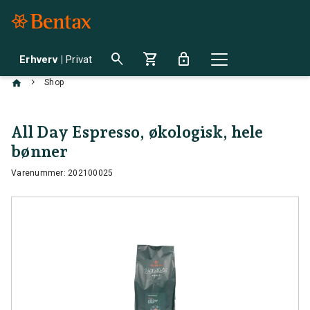
search
shopping_cart
lock
Erhverv
|
Privat
chevron_right
Shop
All Day Espresso, økologisk, hele
bønner
Varenummer: 202100025