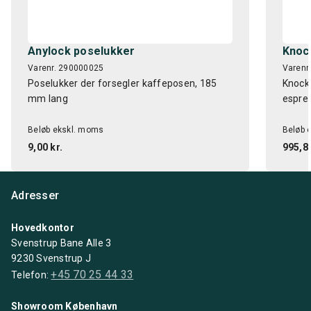
Anylock poselukker
Knoc
Varenr. 290000025
Varenr
Poselukker der forsegler kaffeposen, 185
Knockb
mm lang
espres
Beløb ekskl. moms
Beløb 
9,00 kr.
995,84
Adresser
Hovedkontor
Svenstrup Bane Alle 3
9230 Svenstrup J
+45 70 25 44 33
Telefon:
Showroom København