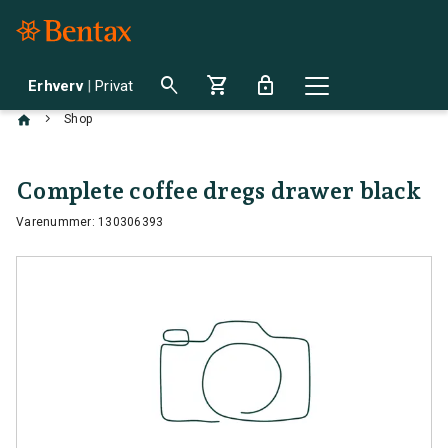
search
shopping_cart
lock
Erhverv
|
Privat
chevron_right
Shop
Complete coffee dregs drawer black
Varenummer: 130306393