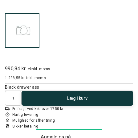
990,84 kr.
ekskl. moms
1.238,55 kr.
inkl. moms
Black drawer ass
Antal
Læg i kurv
local_shipping
Fri fragt ved køb over 1750 kr.
timer
Hurtig levering
home
Mulighed for afhentning
security
Sikker betaling